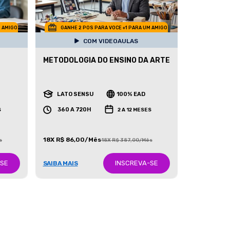
M AMIGO
GANHE 2 POS PARA VOCE +1 PARA UM AMIGO
COM VIDEOAULAS
METODOLOGIA DO ENSINO DA ARTE
LATO SENSU
100% EAD
360 A 720H
S
2 A 12 MESES
18X R$ 86,00/Mês
s
18X R$ 387,00/Mês
-SE
INSCREVA-SE
SAIBA MAIS