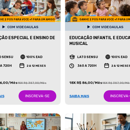
HE 2 POS PARA VOCE +1 PARA UM AMIGO
GANHE 2 POS PARA VOCE +1 PARA U
COM VIDEOAULAS
COM VIDEOAULAS
ÃO ESPECIAL E ENSINO DE
EDUCAÇÃO INFANTIL E EDUC
MUSICAL
O SENSU
100% EAD
LATO SENSU
100% EAD
 A 720H
360 A 720H
2 A 12 MESES
2 A 12 MESE
86,00/Mês
18X R$ 86,00/Mês
18X R$ 387,00/Mês
18X R$ 387,00/Mê
INSCREVA-SE
INSCREVA
AIS
SAIBA MAIS