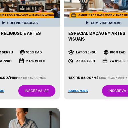
HE 2 POS PARA VOCE +1 PARA UM AMIGO
GANHE 2 POS PARA VOCE +1 PARA U
COM VIDEOAULAS
COM VIDEOAULAS
 RELIGIOSO E ARTES
ESPECIALIZAÇÃO EM ARTES
VISUAIS
O SENSU
100% EAD
LATO SENSU
100% EAD
 A 720H
360 A 720H
2 A 12 MESES
2 A 12 MESE
86,00/Mês
18X R$ 86,00/Mês
18X R$ 387,00/Mês
18X R$ 387,00/Mê
INSCREVA-SE
INSCREVA
AIS
SAIBA MAIS