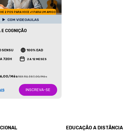
HE 2 POS PARA VOCE +1 PARA UM AMIGO
COM VIDEOAULAS
 E COGNIÇÃO
O SENSU
100% EAD
 A 720H
2 A 12 MESES
86,00/Mês
18X R$ 387,00/Mês
INSCREVA-SE
AIS
UCIONAL
EDUCAÇÃO A DISTÂNCIA