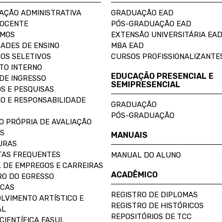
AÇÃO ADMINISTRATIVA
GRADUAÇÃO EAD
DOCENTE
PÓS-GRADUAÇÃO EAD
OMOS
EXTENSÃO UNIVERSITÁRIA EA
ADES DE ENSINO
MBA EAD
OS SELETIVOS
CURSOS PROFISSIONALIZANTE
TO INTERNO
EDUCAÇÃO PRESENCIAL E
DE INGRESSO
SEMIPRESENCIAL
S E PESQUISAS
O E RESPONSABILIDADE
GRADUAÇÃO
PÓS-GRADUAÇÃO
O PRÓPRIA DE AVALIAÇÃO
S
MANUAIS
URAS
AS FREQUENTES
MANUAL DO ALUNO
 DE EMPREGOS E CARREIRAS
ACADÊMICO
O DO EGRESSO
ECAS
REGISTRO DE DIPLOMAS
LVIMENTO ARTÍSTICO E
REGISTRO DE HISTÓRICOS
AL
REPOSITÓRIOS DE TCC
CIENTÍFICA FASUL