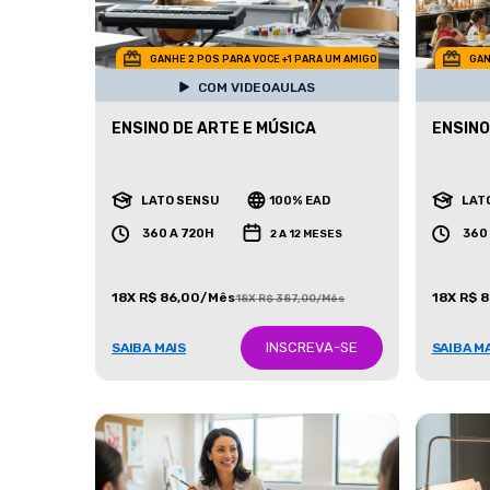
GANHE 2 POS PARA VOCE +1 PARA UM AMIGO
GAN
COM VIDEOAULAS
ENSINO DE ARTE E MÚSICA
ENSINO
LATO SENSU
100% EAD
LAT
360 A 720H
360
2 A 12 MESES
18X R$ 86,00/Mês
18X R$ 
18X R$ 387,00/Mês
INSCREVA-SE
SAIBA MAIS
SAIBA M