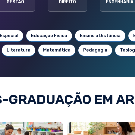
GESTÃO
DIREITO
ENGENHARIA
Especial
Educação Física
Ensino a Distância
Literatura
Matemática
Pedagogia
Teolog
S-GRADUAÇÃO EM AR