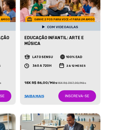
M AMIGO
GANHE 2 POS PARA VOCE +1 PARA UM AMIGO
COM VIDEOAULAS
AÇÃO
EDUCAÇÃO INFANTIL: ARTE E
MÚSICA
LATO SENSU
100% EAD
360 A 720H
S
2 A 12 MESES
18X R$ 86,00/Mês
s
18X R$ 387,00/Mês
-SE
INSCREVA-SE
SAIBA MAIS