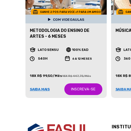
GANHE 2 POS PARA VOCE +1 PARA UM AMIGO
GAN
COM VIDEOAULAS
METODOLOGIA DO ENSINO DE
MÚSICA
ARTES - 6 MESES
LATO SENSU
100% EAD
LAT
540H
360
6 A 12 MESES
18X R$ 99,50/Mês
18X R$ 
18X R$ 447,75/Mês
INSCREVA-SE
SAIBA MAIS
SAIBA M
INSTIT