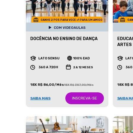
GANHE 2 POS PARA VOCE +1 PARA UM AMIGO
GAN
COM VIDEOAULAS
DOCÊNCIA NO ENSINO DE DANÇA
EDUCAÇ
ARTES
LATO SENSU
100% EAD
LAT
360 A 720H
360
2 A 12 MESES
18X R$ 86,00/Mês
18X R$ 
18X R$ 387,00/Mês
INSCREVA-SE
SAIBA MAIS
SAIBA M